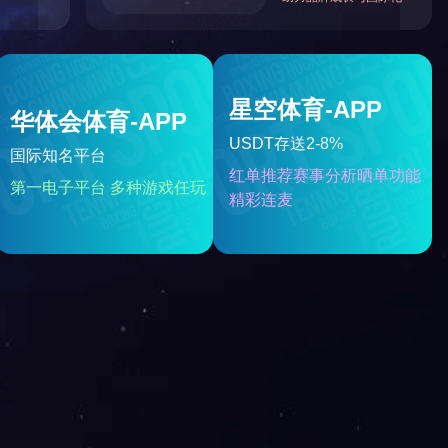
手机电池管理系统
2024-10-08
手机电池管理系统