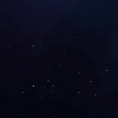
2024-10-08
TWS 耳机
2024-10-08
Copyright ©2022
开云手机官方版在线入口
地址：南京市江北新区研创园